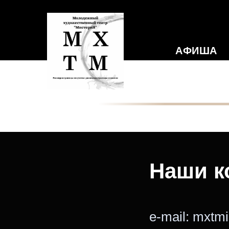
АФИША
Наши к
e-mail: mxtm