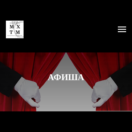
АФИША